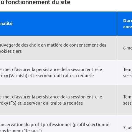
au fonctionnement du site
Dur
inalité
con
auvegarde des choix en matière de consentement des
6 mo
ookies tiers
ermet d’assurer la persistance de la session entre le
Tem
roxy (Varnish) et le serveur qui traite la requête
sess
ermet d’assurer la persistance de la session entre le
Tem
roxy (F5) et le serveur qui traite la requête
sess
onservation du profil professionnel (profil sélectionné
7 jo
ans le menu "Je suis")