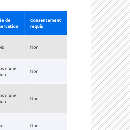
ée de
Consentement
servation
requis
is
Non
ps d'une
Non
ion
ps d'une
Non
ion
urs
Non