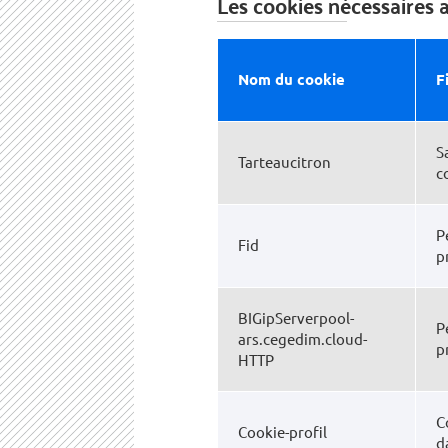
Les cookies nécessaires 
Nom du cookie
F
S
Tarteaucitron
c
P
Fid
p
BIGipServerpool-
P
ars.cegedim.cloud-
p
HTTP
C
Cookie-profil
d