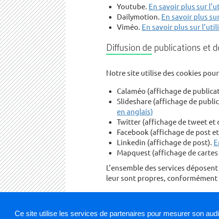
Youtube.
En savoir plus sur l’
Dailymotion.
En savoir plus su
Viméo.
En savoir plus sur l’ut
Diffusion de publications et 
Notre site utilise des cookies pou
Calaméo (affichage de publicat
Slideshare (affichage de publi
en anglais)
Twitter (affichage de tweet et 
Facebook (affichage de post et 
Linkedin (affichage de post).
E
Mapquest (affichage de cartes 
L’ensemble des services déposent d
leur sont propres, conformément à 
Vous pouvez à tout moment vous o
pourrez indiquer votre préférence 
Ce site utilise les services de partenaires pour mesurer son aud