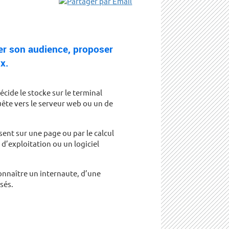
er son audience, proposer
x.
cide le stocke sur le terminal
quête vers le serveur web ou un de
ent sur une page ou par le calcul
d’exploitation ou un logiciel
onnaître un internaute, d’une
sés.