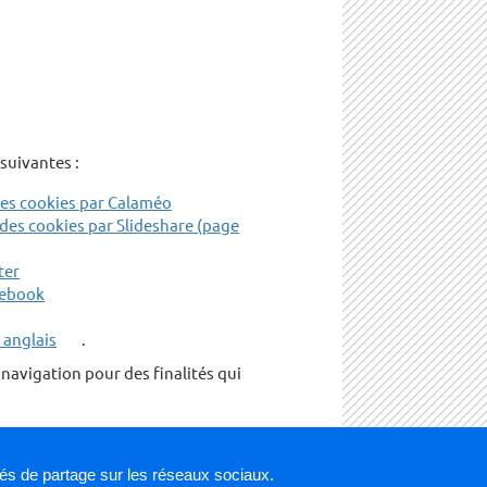
suivantes :
 des cookies par Calaméo
n des cookies par Slideshare (page
ter
acebook
n anglais
.
navigation pour des finalités qui
page Gestion des cookies
la
. Vous
tés de partage sur les réseaux sociaux.